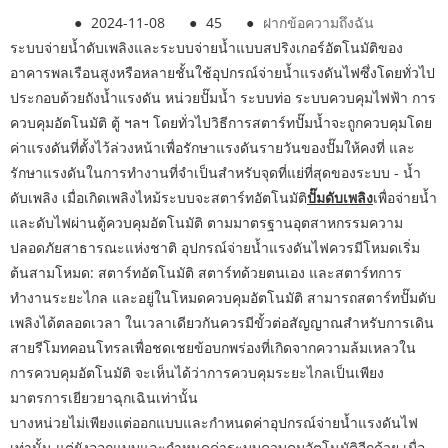
●
2024-11-08
●
45
●
ฝากข้อความถึงฉัน
ระบบจ่ายน้ำดับเพลิงและระบบจ่ายน้ำแบบสปริงเกอร์อัตโนมัติของ
อาคารพลเรือนสูงหรือหลายชั้นใช้อุปกรณ์จ่ายน้ำแรงดันไฟซึ่งโดยทั่วไป
ประกอบด้วยถังน้ำแรงดัน หน่วยปั๊มน้ำ ระบบท่อ ระบบควบคุมไฟฟ้า การ
ควบคุมอัตโนมัติ ตู้ ฯลฯ โดยทั่วไปวิธีการสตาร์ทปั๊มน้ำจะถูกควบคุมโดย
ค่าแรงดันที่ตั้งไว้ล่วงหน้าเพื่อรักษาแรงดันรายวันของปั๊มให้คงที่ และ
รักษาแรงดันในการทำงานที่จำเป็นสำหรับจุดที่แย่ที่สุดของระบบ - น้ำ
ดับเพลิง เมื่อเกิดเพลิงไหม้ระบบจะสตาร์ทอัตโนมัติ
ปั๊มดับเพลิง
เพื่อจ่ายน้ำ
และดับไฟผ่านตู้ควบคุมอัตโนมัติ ตามมาตรฐานอุตสาหกรรมความ
ปลอดภัยสาธารณะแห่งชาติ อุปกรณ์จ่ายน้ำแรงดันไฟควรมีโหมดเริ่ม
ต้นสามโหมด: สตาร์ทอัตโนมัติ สตาร์ทด้วยตนเอง และสตาร์ทการ
ทำงานระยะไกล และอยู่ในโหมดควบคุมอัตโนมัติ สามารถสตาร์ทปั๊มดับ
เพลิงได้ตลอดเวลา ในเวลาเดียวกันควรมีขั้วต่อสัญญาณสำหรับการเดิน
สายรีโมทคอนโทรลเพื่อชดเชยข้อบกพร่องที่เกิดจากความล้มเหลวใน
การควบคุมอัตโนมัติ จะเห็นได้ว่าการควบคุมระยะไกลเป็นเพียง
มาตรการเยียวยาฉุกเฉินเท่านั้น
บางหน่วยไม่เพียงแต่ออกแบบและกำหนดค่าอุปกรณ์จ่ายน้ำแรงดันไฟ
เท่านั้น แต่ยังออกแบบและกำหนดค่าระบบควบคุมอัตโนมัติอีกด้วย เมื่อ