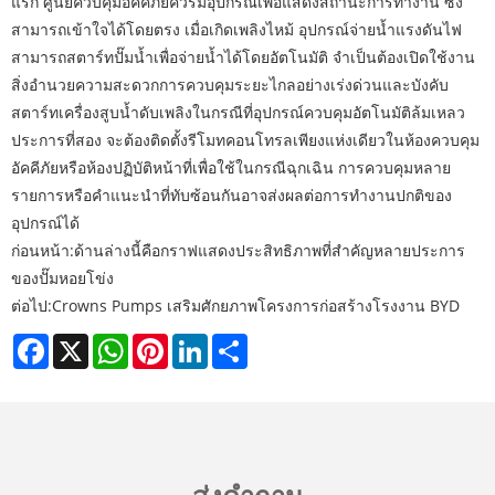
แรก ศูนย์ควบคุมอัคคีภัยควรมีอุปกรณ์เพื่อแสดงสถานะการทำงาน ซึ่ง
สามารถเข้าใจได้โดยตรง เมื่อเกิดเพลิงไหม้ อุปกรณ์จ่ายน้ำแรงดันไฟ
สามารถสตาร์ทปั๊มน้ำเพื่อจ่ายน้ำได้โดยอัตโนมัติ จำเป็นต้องเปิดใช้งาน
สิ่งอำนวยความสะดวกการควบคุมระยะไกลอย่างเร่งด่วนและบังคับ
สตาร์ทเครื่องสูบน้ำดับเพลิงในกรณีที่อุปกรณ์ควบคุมอัตโนมัติล้มเหลว
ประการที่สอง จะต้องติดตั้งรีโมทคอนโทรลเพียงแห่งเดียวในห้องควบคุม
อัคคีภัยหรือห้องปฏิบัติหน้าที่เพื่อใช้ในกรณีฉุกเฉิน การควบคุมหลาย
รายการหรือคำแนะนำที่ทับซ้อนกันอาจส่งผลต่อการทำงานปกติของ
อุปกรณ์ได้
ก่อนหน้า:
ด้านล่างนี้คือกราฟแสดงประสิทธิภาพที่สำคัญหลายประการ
ของปั๊มหอยโข่ง
ต่อไป:
Crowns Pumps เสริมศักยภาพโครงการก่อสร้างโรงงาน BYD
Facebook
X
WhatsApp
Pinterest
LinkedIn
Share