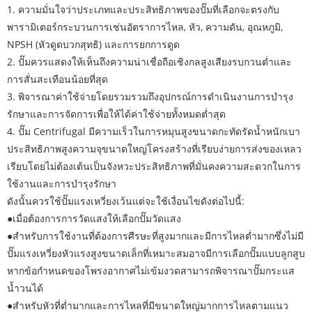
1. ความมั่นใจว่าประเภทและประสิทธิภาพของปั๊มที่เลือกจะตรงกับ
พารามิเตอร์กระบวนการเช่นอัตราการไหล, หัว, ความดัน, อุณหภูมิ,
NPSH (หัวดูดบวกสุทธิ) และการยกการดูด
2. ปั๊มควรแสดงให้เห็นถึงความน่าเชื่อถือเชิงกลสูงเสียงรบกวนต่ำและ
การสั่นสะเทือนน้อยที่สุด
3. พิจารณาค่าใช้จ่ายโดยรวมรวมถึงอุปกรณ์การดำเนินงานการบำรุง
รักษาและการจัดการเพื่อให้ได้ค่าใช้จ่ายทั้งหมดต่ำสุด
4. ปั๊ม Centrifugal มีความเร็วในการหมุนสูงขนาดกะทัดรัดน้ำหนักเบา
ประสิทธิภาพสูงความจุขนาดใหญ่โครงสร้างที่เรียบง่ายการส่งของเหลว
เรียบโดยไม่ต้องเต้นเป็นจังหวะประสิทธิภาพที่มั่นคงความสะดวกในการ
ใช้งานและการบำรุงรักษา
ดังนั้นควรใช้ปั๊มแรงเหวี่ยงเว้นแต่จะใช้เงื่อนไขดังต่อไปนี้:
●เมื่อต้องการการวัดแสงให้เลือกปั๊มวัดแสง
●สำหรับการใช้งานที่ต้องการศีรษะที่สูงมากและมีการไหลต่ำมากซึ่งไม่มี
ปั๊มแรงเหวี่ยงหัวแรงสูงขนาดเล็กที่เหมาะสมอาจมีการเลือกปั๊มแบบลูกสูบ
หากข้อกำหนดของโพรงอากาศไม่เข้มงวดสามารถพิจารณาปั๊มกระแส
น้ำวนได้
●สำหรับหัวที่ต่ำมากและการไหลที่มีขนาดใหญ่มากการไหลตามแนว