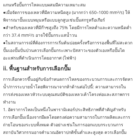
แกนหรือปั๊มการไหลแบบผสมมีความเหมาะสม
●เมื่อจัดการของเหลวที่มีความหนืดสูง (มากกว่า 650–1000 mm²/s) ให้
พิจารณาปั๊มแบบหมุนหรือแบบลูกสูบเช่นปั๊มสกรูหรือเกียร์
●สำหรับของเหลวที่มีก๊าซสูงถึง 75% โดยมีการไหลต่ำและความหนืดต่ำ
กว่า 37.4 mm²/s อาจใช้ปั๊มกระแสน้ำวน
●ในสถานการณ์ที่ต้องการการเริ่มต้นบ่อยครั้งหรือการรองพื้นที่ไม่สะดวก
ปั๊มเอง
ปั๊มปั่นป่วน
ควรเลือกปั๊มกระเพาะปัสสาวะของตัวเองหรือปั๊มได
อะแฟรมที่ดำเนินการโดยอากาศ (ไฟฟ้า)
ii. พื้นฐานสำหรับการเลือกปั๊ม
การเลือกควรขึ้นอยู่กับข้อกำหนดการไหลของกระบวนการและการจัดหา
น้ำ/การระบายน้ำโดยพิจารณาจากห้าด้านต่อไปนี้: ความสามารถใน
การส่งของเหลวหัวระบบคุณสมบัติของเหลวเค้าโครงท่อและสภาพการ
ทำงาน
1. อัตราการไหลเป็นหนึ่งในพารามิเตอร์ประสิทธิภาพที่สำคัญสำหรับ
การเลือกปั๊มเนื่องจากมีผลโดยตรงต่อความสามารถในการผลิตและการ
ถ่ายโอนของระบบทั้งหมด ตัวอย่างเช่นในการออกแบบกระบวนการ
สถาบันวิศวกรรมอาจคำนวณอัตราปกติขั้นต่ำและสูงสุด ควรเลือกปั๊ม