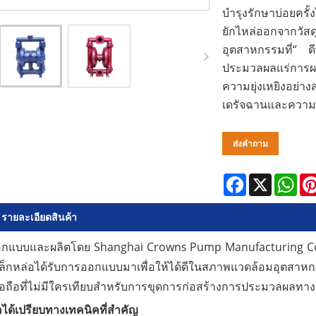
บำรุงรักษาบ่อยครั
ยักไหล่ออกจากวัสด
อุตสาหกรรมที่“ ดี
ประมวลผลแร่การผสม
ความยุ่งเหยิงอย
เดรัจฉานและความน่
ส่งคำถาม
Facebook
X
Wha
รายละเอียดสินค้า
กแบบและผลิตโดย Shanghai Crowns Pump Manufacturing Co. ,
ล็กหล่อได้รับการออกแบบมาเพื่อให้ได้ดีในสภาพแวดล้อมอุตสา
ื่อถือที่ไม่มีใครเทียบสำหรับการขุดการก่อสร้างการประมวลผลทางเ
อได้เปรียบทางเทคนิคที่สำคัญ