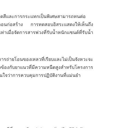
เสียดสีและการกระแทกเป็นพิเศษสามารถทนต่อ
ะกอนก่อสร้าง การทดสอบอิสระแสดงให้เห็นถึง
ื่อจัดการสารพ่วงที่รับน้ำหนักแซนด์ที่รับน้ำ
ารถ่ายโอนของเหลวที่เรียบและไม่เป็นจังหวะจะ
ยวข้องกับยาแนวที่มีความหนืดสูงสำหรับโครงการ
นใจว่าการควบคุมการปฏิบัติงานที่แม่นยำ