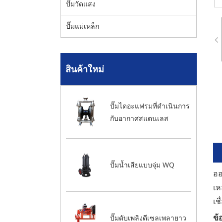
ปั๊มวัดแสง
ปั๊มแม่เหล็ก
สินค้าใหม่
ปั๊มไดอะแฟรมที่ดำเนินการ
กับอากาศสแตนเลส
ปั๊มน้ำเสียแบบจุ่ม WQ
ออ
เห
เช
ข้
ปั๊มดับเพลิงดีเซลเพลายาว