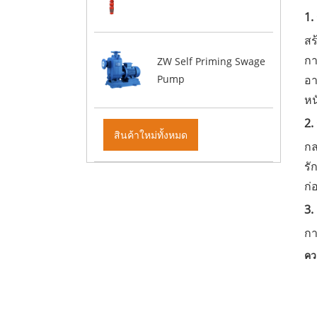
1.
สร
กา
ZW Self Priming Swage
Pump
อา
หน
2.
สินค้าใหม่ทั้งหมด
กล
รั
ก่
3.
กา
คว