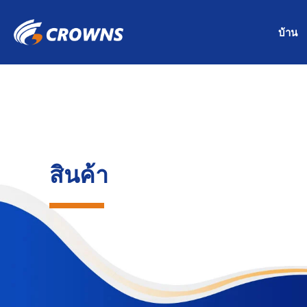
บ้าน
สินค้า