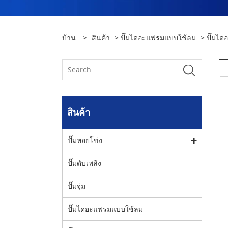
บ้าน
>
สินค้า
>
ปั๊มไดอะแฟรมแบบใช้ลม
> ปั๊มไ
สินค้า
ปั๊มหอยโข่ง
ปั๊มดับเพลิง
ปั๊มจุ่ม
ปั๊มไดอะแฟรมแบบใช้ลม