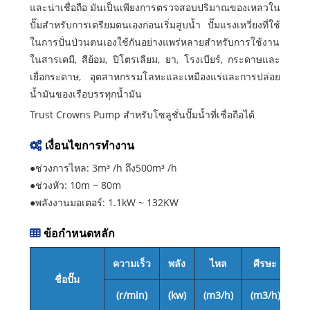
และน่าเชื่อถือ มันเป็นเพียงการตรวจสอบปริมาณของเหลวใน
ปั๊มสำหรับการเตรียมตนเองก่อนเริ่มสูบน้ำ ปั๊มแรงเหวี่ยงที่ใช้
ในการปั่นป่วนตนเองใช้กันอย่างแพร่หลายสำหรับการใช้งาน
ในสารเคมี, สีย้อม, ปิโตรเลียม, ยา, โรงเบียร์, กระดาษและ
เยื่อกระดาษ, อุตสาหกรรมโลหะและเหมืองแร่และการปล่อย
น้ำมันของเรือบรรทุกน้ำมัน
Trust Crowns Pump สำหรับโซลูชั่นปั๊มน้ำที่เชื่อถือได้
เงื่อนไขการทำงาน
●ช่วงการไหล: 3m³ /h ถึง500m³ /h
●ช่วงหัว: 10m ~ 80m
●พลังงานมอเตอร์: 1.1kW ~ 132KW
ข้อกำหนดหลัก
ความเร็ว
พลัง
ไหล
ศีรษะ
ทา
ชื่อปั๊ม
(r/min)
(kw)
(m3/h)
(m3/h)
ทา