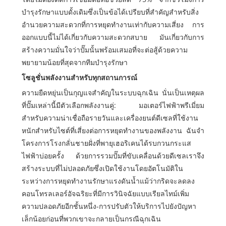
บำรุงรักษาแบบดั้งเดิมซึ่งเป็นข้อได้เปรียบที่สำคัญสำหรับสิ่ง
อำนวยความสะดวกที่การหยุดทำงานเท่ากับความเสี่ยง การ
ออกแบบนี้ไม่ได้เกี่ยวกับความสะดวกสบาย มันเกี่ยวกับการ
สร้างความมั่นใจว่าปั๊มนั้นพร้อมเสมอที่จะต่อสู้ด้วยความ
พยายามน้อยที่สุดจากทีมบำรุงรักษา
โซลูชั่นพลังงานสำหรับทุกสถานการณ์
ความยืดหยุ่นเป็นกุญแจสำคัญในระบบฉุกเฉิน นั่นเป็นเหตุผล
ที่ปั๊มเหล่านี้มีตัวเลือกพลังงานคู่: มอเตอร์ไฟฟ้าพรีเมี่ยม
สำหรับความน่าเชื่อถือรายวันและเครื่องยนต์ดีเซลที่ใช้งาน
หนักสำหรับไซต์ที่เสี่ยงต่อการหยุดทำงานของพลังงาน ฉันจำ
โครงการโรงกลั่นชายฝั่งที่พายุเฮอริเคนได้รบกวนกระแส
ไฟฟ้าบ่อยครั้ง ด้วยการรวมปั๊มที่ขับเคลื่อนด้วยดีเซลเราจึง
สร้างระบบที่ไม่ปลอดภัยซึ่งเปิดใช้งานโดยอัตโนมัติใน
ระหว่างการหยุดทำงานรักษาแรงดันน้ำแม้ว่ากริดจะลดลง
คอนโทรลเลอร์อัจฉริยะที่มีการวินิจฉัยแบบเรียลไทม์เพิ่ม
ความปลอดภัยอีกชั้นหนึ่ง-การปรับตัวให้บริการไปยังปัญหา
เล็กน้อยก่อนที่พวกเขาจะกลายเป็นกรณีฉุกเฉิน