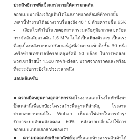
ประสิทธิภาพที่แข็งแกร่งภายใต้ความกดดัน
ออกแบบมาเพื่อเจริญเติบโตในสภาพแวดล้อมที่ท้าทายปั๊ม
เหล่านี้ทำงานได้อย่างราบรื่นสูงถึง 40 ° C ด้วยความชื้น 95%
- เงื่อนไขทั่วไปในเขตอุตสาหกรรมหรือภูมิอากาศเขตร้อน
การจัดอันดับแรงดัน 1.6 MPa ไม่ได้เป็นเพียงตัวเลข เป็นแรง
ที่อยู่เบื้องหลังระบบสปริงเกอร์สูงที่สามารถเข้าถึงชั้น 30 หรือ
เครือข่ายเทศบาลที่ครอบคลุมรัศมี 50 บล็อก ในการทดสอบ
พวกเขาย้ายน้ำ 1,500 m³/h-clear, ปราศจากกรวดและพร้อม
ที่จะระงับการยิงในช่วงเวลาหนึ่ง
แอปพลิเคชัน
ความยืดหยุ่นทางอุตสาหกรรม:
โรงงานและโรงไฟฟ้าพึ่งพา
ปั๊มเหล่านี้เพื่อปกป้องโครงสร้างพื้นฐานที่สำคัญ โรงงาน
ประกอบยานยนต์ใน Wuhan เห็นค่าใช้จ่ายในการบำรุง
รักษาระบบดับเพลิงลดลง 60% หลังจากเปลี่ยนไปใช้การ
ออกแบบแบบแยกส่วนของเรา
ความปลอดภัยเชิงพาณิชย์:
สูงขึ้นและห้างสรรพสินค้าได้