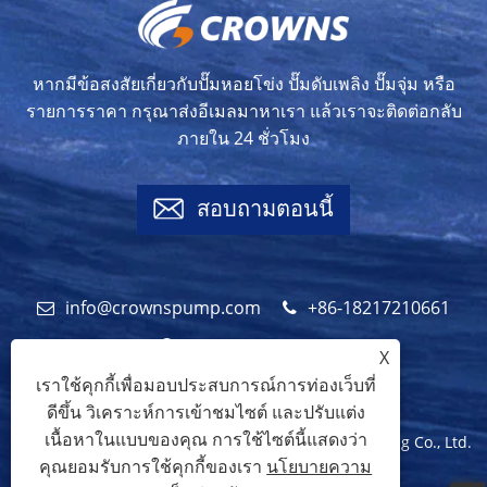
หากมีข้อสงสัยเกี่ยวกับปั๊มหอยโข่ง ปั๊มดับเพลิง ปั๊มจุ่ม หรือ
รายการราคา กรุณาส่งอีเมลมาหาเรา แล้วเราจะติดต่อกลับ
ภายใน 24 ชั่วโมง
สอบถามตอนนี้
info@crownspump.com
+86-18217210661
+86-18217210661
X
เราใช้คุกกี้เพื่อมอบประสบการณ์การท่องเว็บที่
ดีขึ้น วิเคราะห์การเข้าชมไซต์ และปรับแต่ง
เนื้อหาในแบบของคุณ การใช้ไซต์นี้แสดงว่า
ลิขสิทธิ์© 2024 Shanghai Crowns Pump Manufacturing Co., Ltd.
คุณยอมรับการใช้คุกกี้ของเรา
นโยบายความ
สงวนลิขสิทธิ์