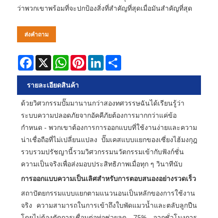
ว่าพวกเขาพร้อมที่จะปกป้องสิ่งที่สำคัญที่สุดเมื่อมันสำคัญที่สุด
ส่งคำถาม
Facebook
X
WhatsApp
Pinterest
LinkedIn
Share
รายละเอียดสินค้า
ด้วยวิศวกรรมปั๊มมานานกว่าสองทศวรรษฉันได้เรียนรู้ว่า
ระบบความปลอดภัยจากอัคคีภัยต้องการมากกว่าแค่ข้อ
กำหนด - พวกเขาต้องการการออกแบบที่ใช้งานง่ายและความ
น่าเชื่อถือที่ไม่เปลี่ยนแปลง ปั๊มเคสแบบแยกของเซี่ยงไฮ้มงกุฎ
รวบรวมปรัชญานี้รวมวิศวกรรมนวัตกรรมเข้ากับฟังก์ชั่น
ความเป็นจริงเพื่อส่งมอบประสิทธิภาพเมื่อทุก ๆ วินาทีนับ
การออกแบบความเป็นเลิศสำหรับการตอบสนองอย่างรวดเร็ว
สถาปัตยกรรมแบบแยกตามแนวนอนเป็นหลักของการใช้งาน
จริง ความสามารถในการเข้าถึงใบพัดแมวน้ำและตลับลูกปืน
โดยไม่ต้องตัดการเชื่อมต่อท่อช่วยลด 75% จากชั่วโมงการ