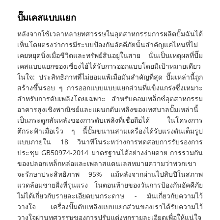
ปั๊มเคสแบบแยก
หลังจากใช้เวลาหลายทศวรรษในอุตสาหกรรมการผลิตปั๊มฉันได้
เห็นโดยตรงว่าการมีระบบป้องกันอัคคีภัยนั้นสำคัญแค่ไหนที่ไม่
เคยหยุดนิ่งเมื่อชีวิตและทรัพย์สินอยู่ในสาย นั่นเป็นเหตุผลที่ปั๊ม
เคสแบบแยกของเซี่ยงไฮ้ได้รับการออกแบบโดยมีเป้าหมายเดียว
ในใจ: ประสิทธิภาพที่ไม่ยอมแพ้เมื่อมันสำคัญที่สุด ปั๊มเหล่านี้ถูก
สร้างขึ้นรอบ ๆ การออกแบบแบบแยกส่วนที่แข็งแกร่งซึ่งเหมาะ
สำหรับการดับเพลิงโดยเฉพาะ สำหรับคอมเพล็กซ์อุตสาหกรรม
อาคารสูงเชิงพาณิชย์และแผนกดับเพลิงของเทศบาลปั๊มเหล่านี้
เป็นกระดูกสันหลังของการดับเพลิงที่เชื่อถือได้ ในโครงการ
ตึกระฟ้าเมื่อเร็ว ๆ นี้ปั๊มขนานสามเครื่องได้รับแรงดันเต็มรูป
แบบภายใน 18 วินาทีในระหว่างการทดสอบการรับรองการ
ประชุม GB50974-2014 มาตรฐานได้อย่างง่ายดาย การรวมกัน
ของปลอกเหล็กหล่อและเพลาสแตนเลสหมายความว่าพวกเขา
จะรักษาประสิทธิภาพ 95% แม้หลังจากผ่านไปสิบปีในสภาพ
แวดล้อมชายฝั่งที่รุนแรง ในตอนท้ายของวันการป้องกันอัคคีภัย
ไม่ได้เกี่ยวกับรายละเอียดบนกระดาษ - มันเกี่ยวกับความไว้
วางใจ เครื่องปั๊มดับเพลิงแบบแยกส่วนของเราได้รับความไว้
วางใจผ่านทศวรรษของการปรับแต่งทุกรายละเอียดเพื่อให้แน่ใจ