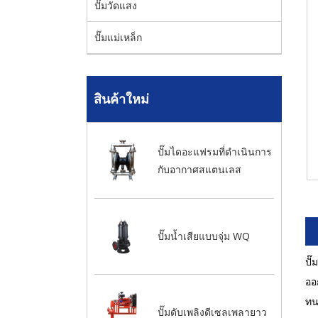
ปั๊มวัดแสง
ปั๊มแม่เหล็ก
สินค้าใหม่
ปั๊มไดอะแฟรมที่ดำเนินการ
กับอากาศสแตนเลส
ปั๊มน้ำเสียแบบจุ่ม WQ
ปั
ออ
ทน
ปั๊มดับเพลิงดีเซลเพลายาว