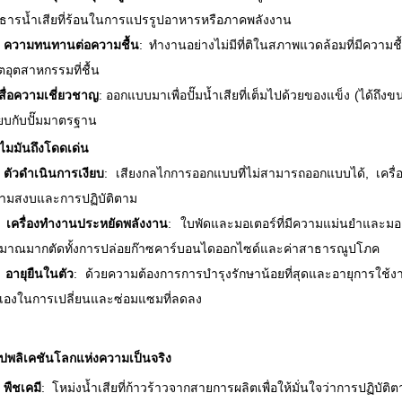
ธารน้ำเสียที่ร้อนในการแปรรูปอาหารหรือภาคพลังงาน
ความทนทานต่อความชื้น
: ทำงานอย่างไม่มีที่ติในสภาพแวดล้อมที่มีความ
ตอุตสาหกรรมที่ชื้น
สื่อความเชี่ยวชาญ
: ออกแบบมาเพื่อปั๊มน้ำเสียที่เต็มไปด้วยของแข็ง (ได้ถ
ียบกับปั๊มมาตรฐาน
ไมมันถึงโดดเด่น
ตัวดำเนินการเงียบ
: เสียงกลไกการออกแบบที่ไม่สามารถออกแบบได้, เครื่อ
ามสงบและการปฏิบัติตาม
เครื่องทำงานประหยัดพลังงาน
: ใบพัดและมอเตอร์ที่มีความแม่นยำและมอเ
ิมาณมากตัดทั้งการปล่อยก๊าซคาร์บอนไดออกไซด์และค่าสาธารณูปโภค
อายุยืนในตัว
: ด้วยความต้องการการบำรุงรักษาน้อยที่สุดและอายุการใช้งานท
วเองในการเปลี่ยนและซ่อมแซมที่ลดลง
ปพลิเคชันโลกแห่งความเป็นจริง
พืชเคมี
: โหม่งน้ำเสียที่ก้าวร้าวจากสายการผลิตเพื่อให้มั่นใจว่าการปฏิบ