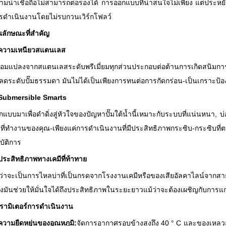
ามน่าเชื่อถือไม่สามารถต่อรองได้ การออกแบบที่น่าสนใจไม่เพียง แต่ประหยั
รดำเนินงานโดยไม่รบกวนเวิร์กโฟลว์
ณลักษณะที่สำคัญ
ความเหนียวสแตนเลส
อมแปลงจากสแตนเลสระดับพรีเมี่ยมทุกส่วนประกอบต่อต้านการเกิดสนิมการก
ลดระดับปั๊มธรรมดา มันไม่ได้เป็นเพียงการทนต่อการกัดกร่อน-เป็นเกราะป้อง
Submersible Smarts
แบบมาเพื่อดำดิ่งสู่หัวใจของปัญหาปั๊มใต้น้ำนี้เหมาะกับระบบที่แน่นหนา, บ่อหรื
้นที่ทำงานของคุณ-เพียงแค่การดำเนินงานที่มีประสิทธิภาพกระซิบ-กระซิบที่ต
บัติการ
ประสิทธิภาพทางเคมีที่ท้าทาย
่ว่าจะเป็นการไหลบ่าที่เป็นกรดจากโรงงานเคมีหรือของเสียอัลคาไลน์จากสาย
งมันช่วยให้มั่นใจได้ถึงประสิทธิภาพในระยะยาวแม้ว่าจะต้องเผชิญกับการแกว่
รามิเตอร์การดำเนินงาน
ความยืดหยุ่นของอุณหภูมิ
:
จัดการอากาศรอบข้างสูงถึง 40 ° C และของเหลวสู