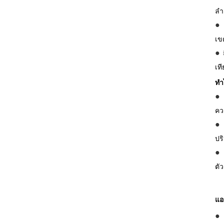
ลำ
เข
เท
ทำ
คว
ปร
ตั
แอ