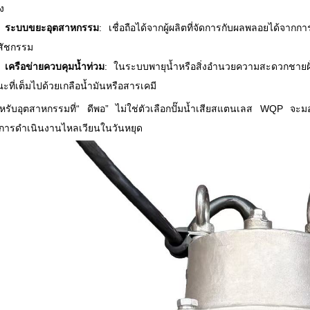
้ง
ระบบขยะอุตสาหกรรม
: เชื่อถือได้จากผู้ผลิตที่จัดการกับผลพลอยได้จาก
สัชกรรม
เครือข่ายควบคุมน้ำท่วม
: ในระบบพายุน้ำหรือสิ่งอำนวยความสะดวกชายฝั่งม
ะที่เต็มไปด้วยเกลือน้ำมันหรือสารเคมี
หรับอุตสาหกรรมที่“ ดีพอ” ไม่ใช่ตัวเลือกปั๊มน้ำเสียสแตนเลส WQP จะมอ
้การดำเนินงานไหลเวียนในวันหยุด