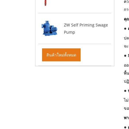
คว
กา
คุ
ZW Self Priming Swage
Pump
ปล
จะ
สินค้าใหม่ทั้งหมด
ออก
พื
ปฏิ
ไม
ขอ
พา