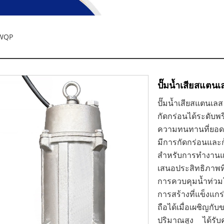
 WQP
ปั๊มน้ำเสียสแตน
ปั๊มน้ำเสียสแตน
กัดกร่อนได้ระดับพ
ความทนทานที่ยอดเ
มีการกัดกร่อนแล
สำหรับการทำงานแ
เสนอประสิทธิภาพท
การควบคุมน้ำท่วม
การสร้างที่แข็งแกร่
ถือได้เมื่อเผชิญก
ปริมาณสูง ได้รับ